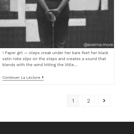
I Paper girl — steps creak under her bare feet her black
satin robe slips on the steps and creates a sound that
blends with the wind hitting the little…
Poèmes
Continuer La Lecture
D’Audrey
Auvé
1
2
Go to the next