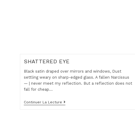
SHATTERED EYE
Black satin draped over mirrors and windows, Dust
settling weary on sharp-edged glass. A fallen Narcissus
— | never meet my reflection. But a reflection does not
fall for cheap…
SHATTERED
Continuer La Lecture
EYE