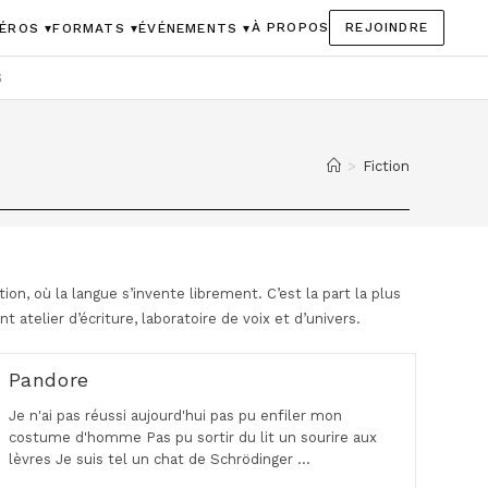
À PROPOS
REJOINDRE
ÉROS ▾
FORMATS ▾
ÉVÉNEMENTS ▾
S
>
Fiction
on, où la langue s’invente librement. C’est la part la plus
nt atelier d’écriture, laboratoire de voix et d’univers.
Pandore
Je n'ai pas réussi aujourd'hui pas pu enfiler mon
costume d'homme Pas pu sortir du lit un sourire aux
lèvres Je suis tel un chat de Schrödinger …