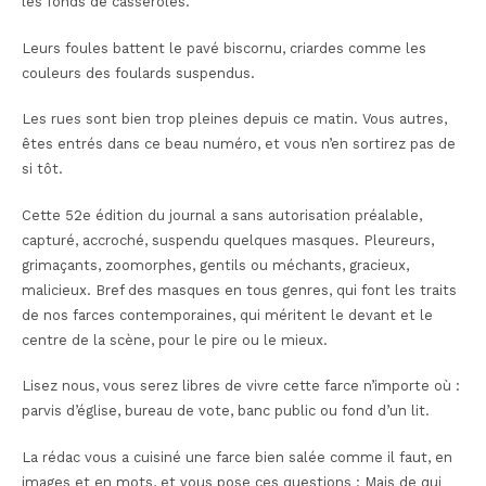
les fonds de casseroles.
Leurs foules battent le pavé biscornu, criardes comme les
couleurs des foulards suspendus.
Les rues sont bien trop pleines depuis ce matin. Vous autres,
êtes entrés dans ce beau numéro, et vous n’en sortirez pas de
si tôt.
Cette 52e édition du journal a sans autorisation préalable,
capturé, accroché, suspendu quelques masques. Pleureurs,
grimaçants, zoomorphes, gentils ou méchants, gracieux,
malicieux. Bref des masques en tous genres, qui font les traits
de nos farces contemporaines, qui méritent le devant et le
centre de la scène, pour le pire ou le mieux.
Lisez nous, vous serez libres de vivre cette farce n’importe où
:
parvis d’église, bureau de vote, banc public ou fond d’un lit.
La rédac vous a cuisiné une farce bien salée comme il faut, en
images et en mots, et vous pose ces questions : Mais de qui