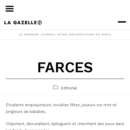
Skip
to
content
LE PREMIER JOURNAL INTER-UNIVERSITAIRE DE PARIS
FARCES
Post
Editorial
category:
Étudiants enquiquineurs, troubles fêtes, joueurs sur mot et
jongleurs de baballes,
Chipotent, discutaillent, épiloguent et cherchent des poux dans