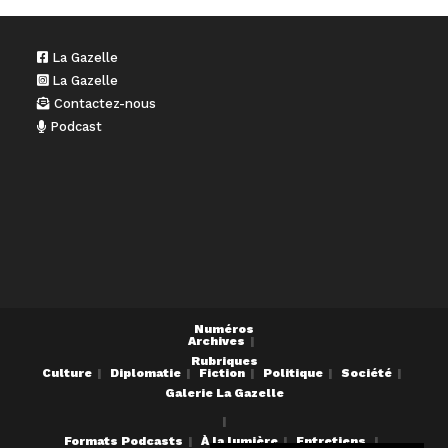
La Gazelle
La Gazelle
Contactez-nous
Podcast
Numéros
Archives
Rubriques
Culture
Diplomatie
Fiction
Politique
Société
Galerie La Gazelle
Formats
Podcasts
À la lumière
Entretiens