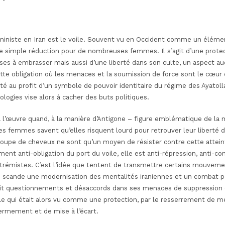
ministe en Iran est le voile. Souvent vu en Occident comme un éléme
e simple réduction pour de nombreuses femmes. Il s’agit d’une protec
es à embrasser mais aussi d’une liberté dans son culte, un aspect auq
cette obligation où les menaces et la soumission de force sont le cœu
té au profit d’un symbole de pouvoir identitaire du régime des Ayatollah
ologies vise alors à cacher des buts politiques.
 l’œuvre quand, à la manière d’Antigone
–
figure emblématique de la m
ces femmes savent qu’elles risquent lourd pour retrouver leur liberté 
upe de cheveux ne sont qu’un moyen de résister contre cette atteinte 
ent anti-obligation du port du voile, elle est anti-répression, anti-co
xtrémistes. C’est l’idée que tentent de transmettre certains mouve
qui scande une modernisation des mentalités iraniennes et un combat p
evait questionnements et désaccords dans ses menaces de suppression 
e qui était alors vu comme une protection, par le resserrement de mes
fermement et de mise à l’écart.