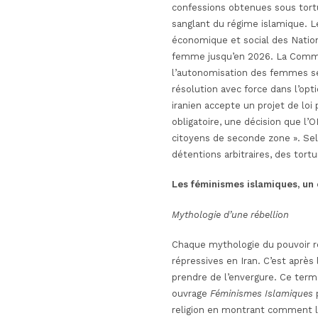
confessions obtenues sous tortur
sanglant du régime islamique. L
économique et social des Nation
femme jusqu’en 2026. La Commiss
l’autonomisation des femmes se
résolution avec force dans l’opt
iranien accepte un projet de lo
obligatoire, une décision que l
citoyens de seconde zone ». Se
détentions arbitraires, des tor
Les féminismes islamiques, un 
Mythologie d’une rébellion
Chaque mythologie du pouvoir r
répressives en Iran. C’est apr
prendre de l’envergure. Ce terme
ouvrage
Féminismes Islamiques
p
religion en montrant comment l