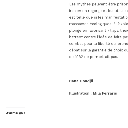
Les mythes peuvent être prisonn
iranien en regorge et les utilis
est telle que si les manifestati
massacres écologiques, à l’expl
plonge en favorisant « l’aparth
battent contre l’idée de faire 
combat pour la liberté qui pren
débat sur la garantie de choix du
de 1982 ne permettait pas.
Hana Goudjil
Illustration : Mila Ferraris
J’aime ça :