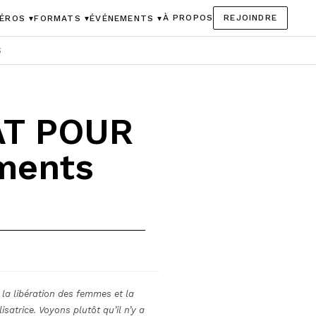
À PROPOS
REJOINDRE
ÉROS ▾
FORMATS ▾
ÉVÉNEMENTS ▾
S
AT POUR
ments
r la libération des femmes et la
satrice. Voyons plutôt qu’il n’y a