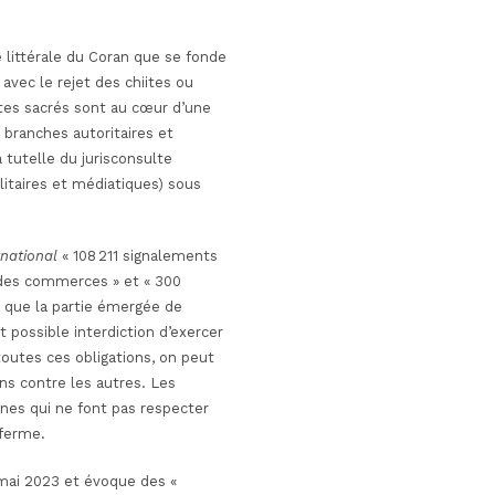
 littérale du Coran que se fonde
avec le rejet des chiites ou
xtes sacrés sont au cœur d’une
 branches autoritaires et
a tutelle du jurisconsulte
ilitaires et médiatiques) sous
national
« 108 211 signalements
s des commerces » et « 300
e que la partie émergée de
t possible interdiction d’exercer
 toutes ces obligations, on peut
uns contre les autres. Les
es qui ne font pas respecter
 ferme.
en mai 2023 et évoque des «