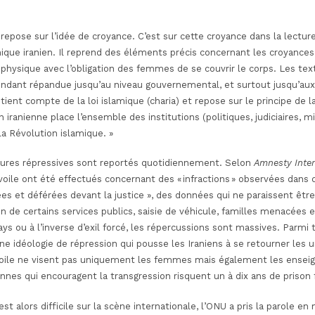
epose sur l’idée de croyance. C’est sur cette croyance dans la lecture
mique iranien. Il reprend des éléments précis concernant les croyances 
 physique avec l’obligation des femmes de se couvrir le corps. Les te
pendant répandue jusqu’au niveau gouvernemental, et surtout jusqu’aux
ient compte de la loi islamique (charia) et repose sur le principe de l
on iranienne place l’ensemble des institutions (politiques, judiciaires, m
la Révolution islamique.
»
es répressives sont reportés quotidiennement. Selon
Amnesty Inter
du voile ont été effectués concernant des « infractions » observées dan
iées et déférées devant la justice », des données qui ne paraissent êtr
on de certains services publics, saisie de véhicule, familles menacées e
ays ou à l’inverse d’exil forcé, les répercussions sont massives. Parmi
ne idéologie de répression qui pousse les Iraniens à se retourner les 
ile ne visent pas uniquement les femmes mais également les enseign
onnes qui encouragent la transgression risquent un à dix ans de prison
 est alors difficile sur la scène internationale, l’ONU a pris la parole 