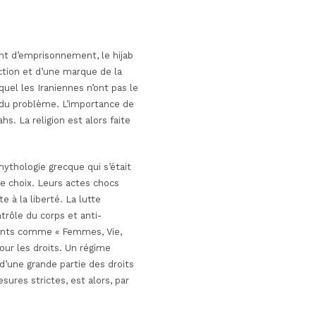
nt d’emprisonnement, le hijab
tion et d’une marque de la
uel les Iraniennes n’ont pas le
r du problème. L’importance de
s. La religion est alors faite
ythologie grecque qui s’était
de choix. Leurs actes chocs
à la liberté. La lutte
ntrôle du corps et anti-
ments comme « Femmes, Vie,
our les droits. Un régime
d’une grande partie des droits
ures strictes, est alors, par