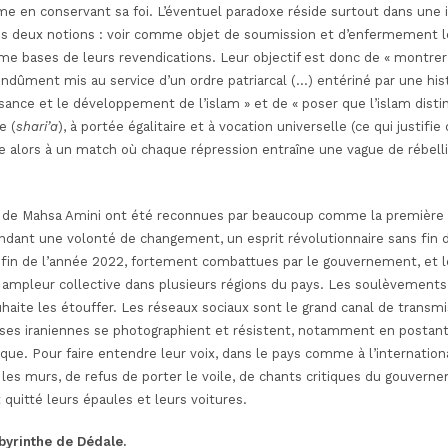
mme en conservant sa foi. L’éventuel paradoxe réside surtout dans un
les deux notions : voir comme objet de soumission et d’enfermement l
bases de leurs revendications. Leur objectif est donc de « montrer 
ndûment mis au service d’un ordre patriarcal (…) entériné par une hist
sance et le développement de l’islam » et de « poser que l’islam dist
e (
shari’a
), à portée égalitaire et à vocation universelle (ce qui justifi
 alors à un match où chaque répression entraîne une vague de rébelli
.
t de Mahsa Amini ont été reconnues par beaucoup comme la première ré
dant une volonté de changement, un esprit révolutionnaire sans fin da
 fin de l’année 2022, fortement combattues par le gouvernement, et l
ampleur collective dans plusieurs régions du pays. Les soulèvements 
haite les étouffer. Les réseaux sociaux sont le grand canal de transm
ses iraniennes se photographient et résistent, notamment en postant
que. Pour faire entendre leur voix, dans le pays comme à l’internationa
les murs, de refus de porter le voile, de chants critiques du gouvern
 quitté leurs épaules et leurs voitures.
abyrinthe de Dédale.