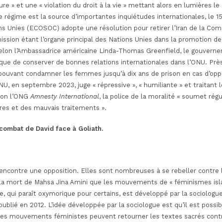
e » et une « violation du droit à la vie » mettant alors en lumières 
e régime est la source d’importantes inquiétudes internationales, le 
s Unies (ECOSOC) adopte une résolution pour retirer l’Iran de la Comm
ion étant l’organe principal des Nations Unies dans la promotion de 
lon l’Ambassadrice américaine Linda-Thomas Greenfield, le gouverneme
ique de conserver de bonnes relations internationales dans l’ONU. Près
i pouvant condamner les femmes jusqu’à dix ans de prison en cas d’oppo
’ONU, en septembre 2023, juge « répressive », « humiliante » et traita
lon l’ONG
Amnesty International
, la police de la moralité « soumet rég
tures et des mauvais traitements ».
combat de David face à Goliath.
encontre une opposition. Elles sont nombreuses à se rebeller contre
ès la mort de Mahsa Jina Amini que les mouvements de « féminismes i
, qui paraît oxymorique pour certains, est développé par la sociologue
ublié en 2012. L’idée développée par la sociologue est qu’il est possi
es mouvements féministes peuvent retourner les textes sacrés contre