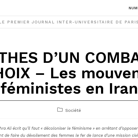
NUM
LE PREMIER JOURNAL INTER-UNIVERSITAIRE DE PARI
THES D’UN COMB
HOIX – Les mouve
féministes en Iran
Post
Société
category:
hra Ali écrit qu’il faut « décoloniser le féminisme » en arrêtant d’oppose
t de faire du dévoilement des femmes le fer de lance d’une mission civili