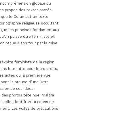
e incompréhension globale du
es propos des textes sacrés
que le Coran est un texte
oriographie religieuse occultant
ingue les principes fondamentaux
e qu’on puisse être féministe et
on reçue à son tour par la mise
volte féministe de la région.
ns leur lutte pour leurs droits.
es actes qui à première vue
sont la preuve d’une lutte
ission de ces idées
 des photos tête nue, malgré
l, elles font front à coups de
ement. Les voiles de précautions