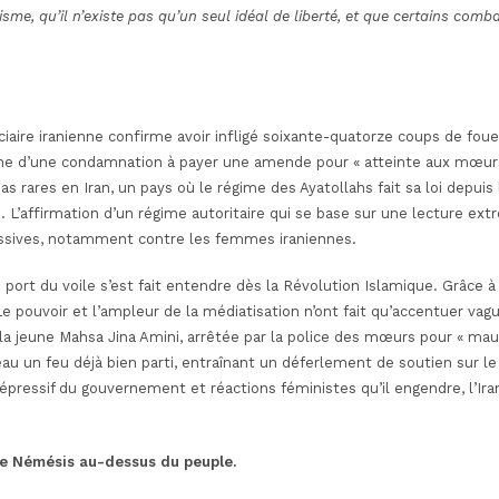
me, qu’il n’existe pas qu’un seul idéal de liberté, et que certains comba
diciaire iranienne confirme avoir infligé soixante-quatorze coups de fou
e d’une condamnation à payer une amende pour « atteinte aux mœurs
s rares en Iran, un pays où le régime des Ayatollahs fait sa loi depuis
. L’affirmation d’un régime autoritaire qui se base
sur une lecture extr
essives, notamment contre les femmes iraniennes.
port du voile s’est fait entendre dès la Révolution Islamique. Grâce à 
. Le pouvoir et l’ampleur de la médiatisation n’ont fait qu’accentuer va
la jeune Mahsa Jina Amini, arrêtée par la police des mœurs pour « mauva
au un feu déjà bien parti, entraînant un déferlement de soutien sur le
répressif du gouvernement et réactions féministes qu’il engendre, l’Iran
 de Némésis au-dessus du peuple.