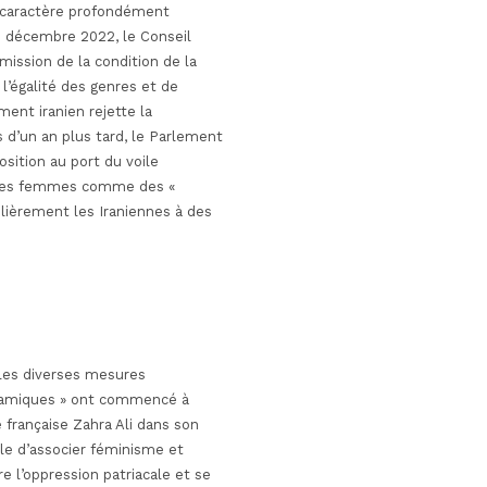
le caractère profondément
15 décembre 2022, le Conseil
ission de la condition de la
l’égalité des genres et de
nt iranien rejette la
 d’un an plus tard, le Parlement
sition au port du voile
nt les femmes comme des «
ulièrement les Iraniennes à des
 les diverses mesures
slamiques » ont commencé à
 française Zahra Ali dans son
ble d’associer féminisme et
 l’oppression patriacale et se