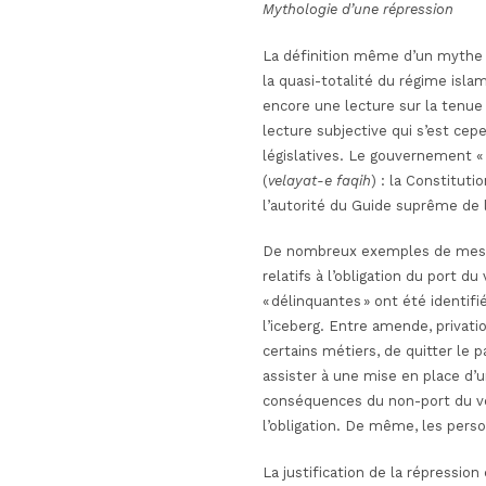
Mythologie d’une répression
La définition même d’un mythe r
la quasi-totalité du régime isla
encore une lecture sur la tenue
lecture subjective qui s’est ce
législatives. Le gouvernement « t
(
velayat-e faqih
) : la Constituti
l’autorité du Guide suprême de 
De nombreux exemples de mesur
relatifs à l’obligation du port 
« délinquantes » ont été identif
l’iceberg. Entre amende, privati
certains métiers, de quitter le p
assister à une mise en place d’u
conséquences du non-port du vo
l’obligation. De même, les pers
La justification de la répression