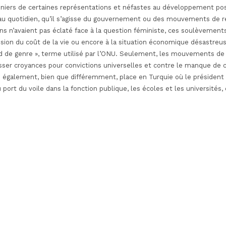
iers de certaines représentations et néfastes au développement posi
e au quotidien, qu’il s’agisse du gouvernement ou des mouvements de ré
ons n’avaient pas éclaté face à la question féministe, ces soulèvements
osion du coût de la vie ou encore à la situation économique désastreus
eid de genre », terme utilisé par l’ONU. Seulement, les mouvements d
passer croyances pour convictions universelles et contre le manque de 
d également, bien que différemment, place en Turquie où le président 
 port du voile dans la fonction publique, les écoles et les universités, 