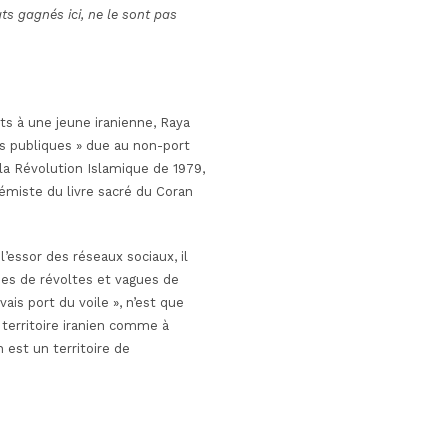
ts gagnés ici, ne le sont pas
ets à une jeune iranienne, Raya
 publiques » due au non-port
 la Révolution Islamique de 1979,
émiste du livre sacré du Coran
l’essor des réseaux sociaux, il
gues de révoltes et vagues de
is port du voile », n’est que
 territoire iranien comme à
 est un territoire de